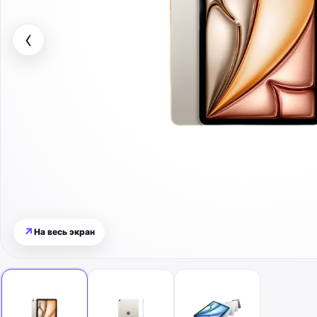
‹
↗
На весь экран