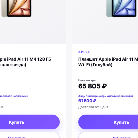
APPLE
e iPad Air 11 M4 128 ГБ
Планшет Apple iPad Air 11 
щая звезда)
Wi-Fi (Голубой)
Цена товара
₽
65 805 ₽
и оплате наличными
Акционная цена при оплате наличными
61 500 ₽
ня
Доставка от 1 дня
Купить
Купить