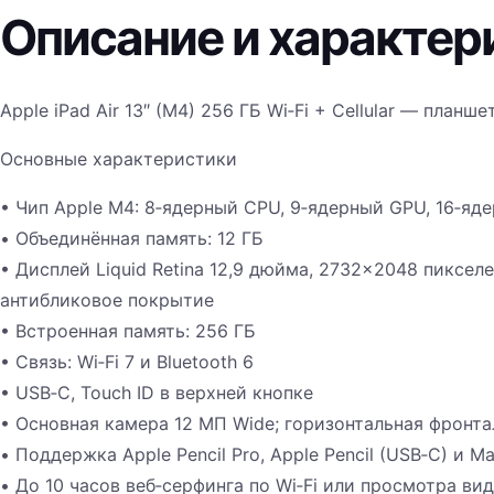
Описание и характер
Apple iPad Air 13″ (M4) 256 ГБ Wi‑Fi + Cellular — планш
Основные характеристики
• Чип Apple M4: 8‑ядерный CPU, 9‑ядерный GPU, 16‑яде
• Объединённая память: 12 ГБ
• Дисплей Liquid Retina 12,9 дюйма, 2732×2048 пикселей
антибликовое покрытие
• Встроенная память: 256 ГБ
• Связь: Wi‑Fi 7 и Bluetooth 6
• USB‑C, Touch ID в верхней кнопке
• Основная камера 12 МП Wide; горизонтальная фронта
• Поддержка Apple Pencil Pro, Apple Pencil (USB‑C) и Ma
• До 10 часов веб‑серфинга по Wi‑Fi или просмотра ви