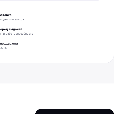
оставка
годня или завтра
перед выдачей
я и работоспособность
и поддержка
азина