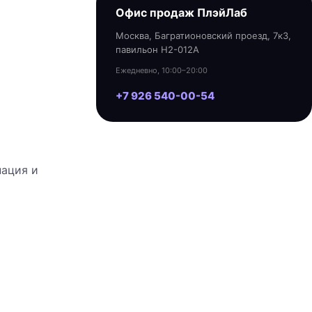
Офис продаж ПлэйЛаб
Москва, Багратионовский проезд, 7к3,
павильон H2-012A
Ежедневно, 10:00–20:00
+7 926 540-00-54
нация и