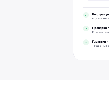
Быстрая д
✓
Москва — се
Проверка 
✓
Комплектаци
Гарантия 
✓
1 год от маг