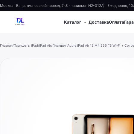
Москва · Багратионовский проезд, 7к3 · павильон H2-012A
Ежедневно, 10
⌄
Каталог
Доставка
Оплата
Гара
Главная
/
Планшеты iPad
/
iPad Air
/
Планшет Apple iPad Air 13 M4 256 ГБ Wi-Fi + Сотов