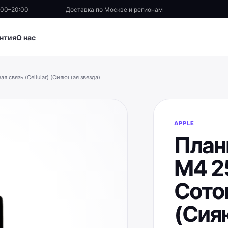
:00–20:00
Доставка по Москве и регионам
нтия
О нас
ая связь (Cellular) (Сияющая звезда)
APPLE
Планш
M4 25
Сотов
(Сия