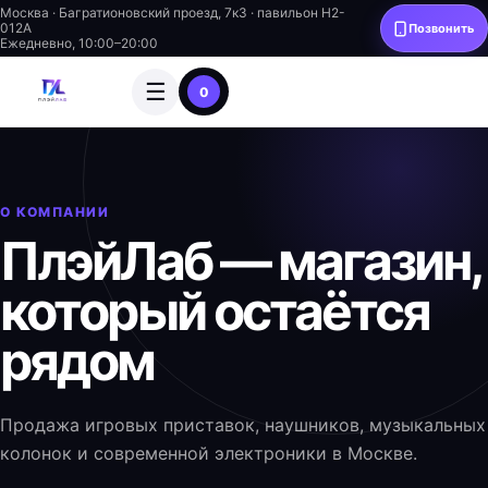
Москва · Багратионовский проезд, 7к3 · павильон H2-
012A
Позвонить
Ежедневно, 10:00–20:00
☰
0
О КОМПАНИИ
ПлэйЛаб — магазин,
который остаётся
рядом
Продажа игровых приставок, наушников, музыкальных
колонок и современной электроники в Москве.