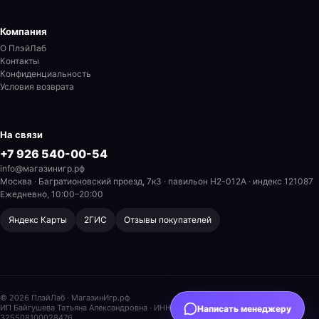
Компания
О ПлэйЛаб
Контакты
Конфиденциальность
Условия возврата
На связи
+7 926 540-00-54
info@магазинигр.рф
Москва · Багратионовский проезд, 7к3 · павильон H2-012A
· индекс 121087
Ежедневно, 10:00–20:00
Яндекс Карты
2ГИС
Отзывы покупателей
© 2026 ПлэйЛаб · МагазинИгр.рф
ИП Байгушева Татьяна Александровна
· ИНН 504211696853 · ОГРНИП
Написать менеджеру
325508100028476