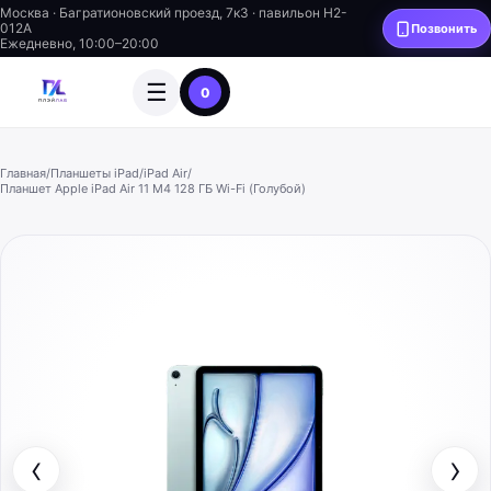
Москва · Багратионовский проезд, 7к3 · павильон H2-
012A
Позвонить
Ежедневно, 10:00–20:00
☰
0
Главная
/
Планшеты iPad
/
iPad Air
/
Планшет Apple iPad Air 11 M4 128 ГБ Wi-Fi (Голубой)
‹
›