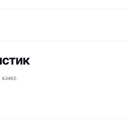
истик
и
A3462
.