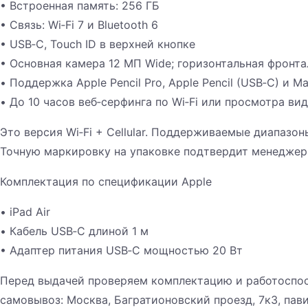
• Встроенная память: 256 ГБ
• Связь: Wi‑Fi 7 и Bluetooth 6
• USB‑C, Touch ID в верхней кнопке
• Основная камера 12 МП Wide; горизонтальная фронта
• Поддержка Apple Pencil Pro, Apple Pencil (USB‑C) и Ma
• До 10 часов веб‑серфинга по Wi‑Fi или просмотра ви
Это версия Wi‑Fi + Cellular. Поддерживаемые диапазо
Точную маркировку на упаковке подтвердит менеджер
Комплектация по спецификации Apple
• iPad Air
• Кабель USB‑C длиной 1 м
• Адаптер питания USB‑C мощностью 20 Вт
Перед выдачей проверяем комплектацию и работоспос
самовывоз: Москва, Багратионовский проезд, 7к3, пав