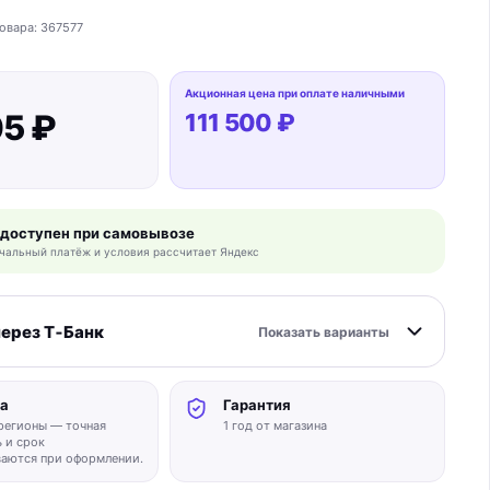
овара:
367577
Акционная цена при оплате наличными
05 ₽
111 500 ₽
 доступен при самовывозе
чальный платёж и условия рассчитает Яндекс
через Т‑Банк
Показать варианты
а
Гарантия
регионы — точная
1 год от магазина
 и срок
аются при оформлении.