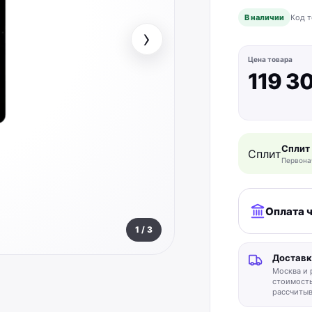
В наличии
Код т
›
Цена товара
119 3
Сплит
Сплит
Первона
Оплата 
1
/
3
Доставк
Москва и 
стоимость
рассчитыв