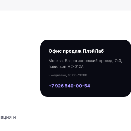
Офис продаж ПлэйЛаб
Москва, Багратионовский проезд, 7к3,
павильон H2-012A
Ежедневно, 10:00–20:00
+7 926 540-00-54
нация и