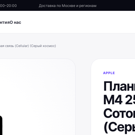
:00–20:00
Доставка по Москве и регионам
нтия
О нас
ая связь (Cellular) (Серый космос)
APPLE
Планш
M4 25
Сотов
(Сер