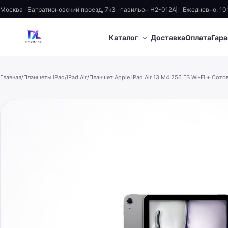
Москва · Багратионовский проезд, 7к3 · павильон H2-012A
Ежедневно, 10
⌄
Каталог
Доставка
Оплата
Гара
Главная
/
Планшеты iPad
/
iPad Air
/
Планшет Apple iPad Air 13 M4 256 ГБ Wi-Fi + Сотов