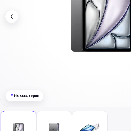
‹
↗
На весь экран