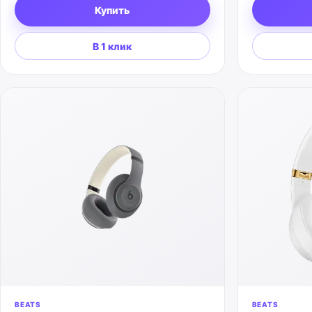
Купить
В 1 клик
BEATS
BEATS