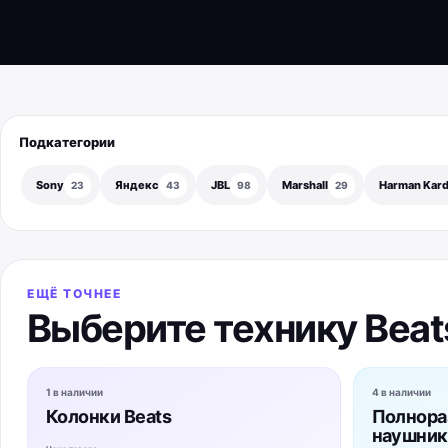
Подкатегории
Sony
Яндекс
JBL
Marshall
Harman Kar
23
43
98
29
ЕЩЁ ТОЧНЕЕ
Выберите технику Beat
1 в наличии
4 в наличии
Колонки Beats
Полнор
наушник