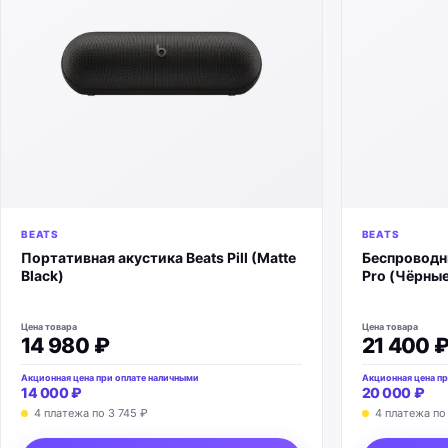
BEATS
BEATS
Портативная акустика Beats Pill (Matte
Беспроводны
Black)
Pro (Чёрные
Цена товара
Цена товара
14 980 ₽
21 400 
Акционная цена при оплате наличными
Акционная цена пр
14 000 ₽
20 000 ₽
4 платежа по
3 745 ₽
4 платежа п