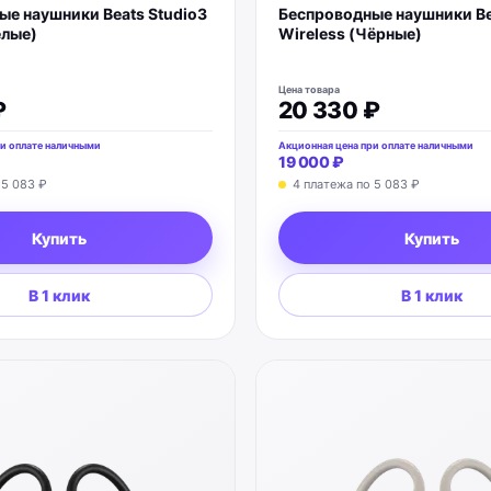
е наушники Beats Studio3
Беспроводные наушники Be
елые)
Wireless (Чёрные)
Цена товара
₽
20 330 ₽
и оплате наличными
Акционная цена при оплате наличными
19 000 ₽
о
5 083 ₽
4 платежа по
5 083 ₽
Купить
Купить
В 1 клик
В 1 клик