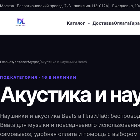
Москва · Багратионовский проезд, 7к3 · павильон H2-012A
Ежедневно, 10
⌄
Каталог
Доставка
Оплата
Гара
Главная
/
Каталог
/
Аудио
/
Акустика и наушники Beats
ПОДКАТЕГОРИЯ ·
16
В НАЛИЧИИ
Акустика и на
Наушники и акустика Beats в ПлэйЛаб: беспрово
Beats для музыки и повседневного использования
самовывоз, удобная оплата и помощь с выбором 