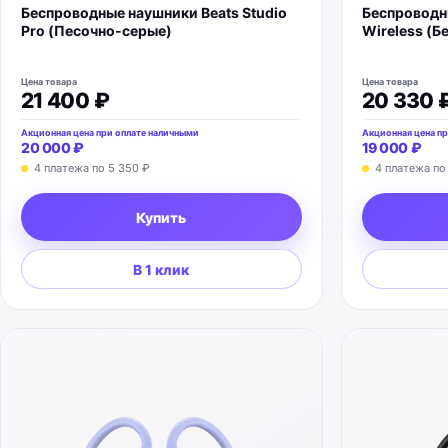
Беспроводные наушники Beats Studio
Беспроводны
Pro (Песочно-серые)
Wireless (Б
Цена товара
Цена товара
21 400 ₽
20 330 
Акционная цена при оплате наличными
Акционная цена пр
20 000 ₽
19 000 ₽
4 платежа по
5 350 ₽
4 платежа п
Купить
В 1 клик