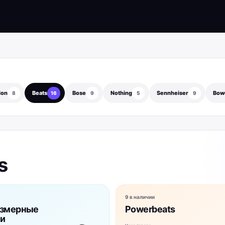
don
Beats
Bose
Nothing
Sennheiser
Bowe
8
16
9
5
9
s
9 в наличии
азмерные
Powerbeats
и