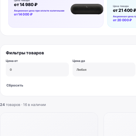
Цена товара
от
14 980 ₽
Цена товара
от
21 400 
Акционная цена при оплате наличными
от
14 000 ₽
Акционная цена п
от
20 000 ₽
Фильтры товаров
Цена от
Цена до
Сбросить
24
товаров ·
16
в наличии