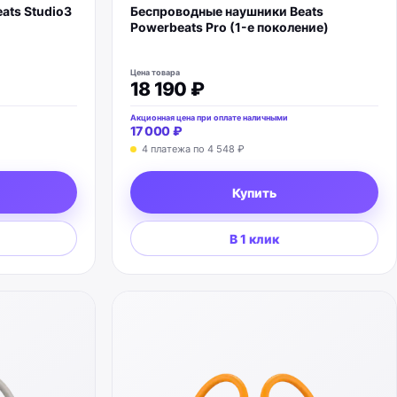
ats Studio3
Беспроводные наушники Beats
Powerbeats Pro (1-е поколение)
Цена товара
18 190 ₽
Акционная цена при оплате наличными
17 000 ₽
4 платежа по
4 548 ₽
Купить
В 1 клик