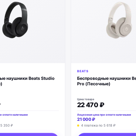
BEATS
е наушники Beats Studio
Беспроводные наушники Be
)
Pro (Песочные)
Цена товара
₽
22 470 ₽
и оплате наличными
Акционная цена при оплате наличными
21 000 ₽
о
5 350 ₽
4 платежа по
5 618 ₽