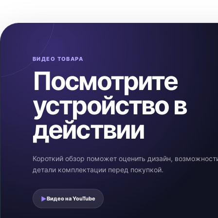
ВИДЕО ТОВАРА
Посмотрите
устройство в
действии
Короткий обзор поможет оценить дизайн, возможност
детали комплектации перед покупкой.
▶
Видео на
YouTube