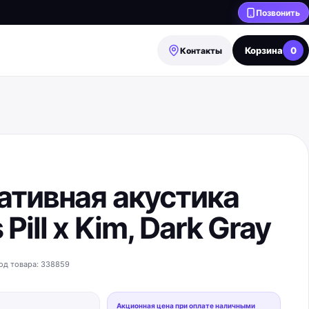
Позвонить
Корзина
0
Контакты
ативная акустика
 Pill x Kim, Dark Gray
од товара:
338859
Акционная цена при оплате наличными