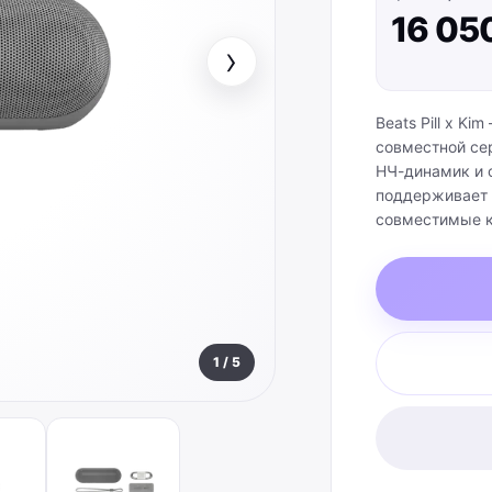
16 05
›
Beats Pill x K
совместной сер
НЧ-динамик и о
поддерживает 
совместимые к
одна колонка с
— до 24 часов;
Колонка может
IP67. Есть вст
Размеры: 21,9 ×
1
/
5
съёмный ремеш
гарантийная до