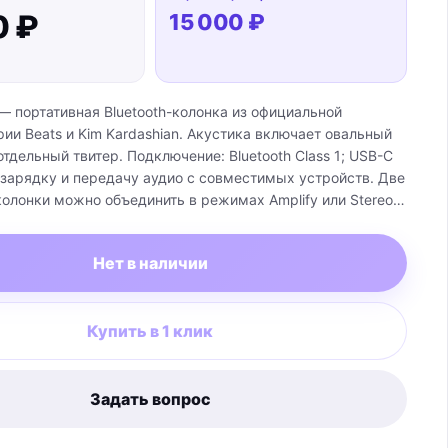
0 ₽
15 000 ₽
im — портативная Bluetooth-колонка из официальной
ии Beats и Kim Kardashian. Акустика включает овальный
тдельный твитер. Подключение: Bluetooth Class 1; USB-C
зарядку и передачу аудио с совместимых устройств. Две
олонки можно объединить в режимах Amplify или Stereo;
ама по себе не является стереосистемой. Время работы
 10 минут зарядки дают до 2 часов воспроизведения.
Нет в наличии
 заряжать телефон через USB-C. Защита от воды и пыли:
роенный микрофон и функции поиска для iOS и Android.
 7,1 × 7,0 см; масса: 680 г. Комплектация: колонка,
Купить в 1 клик
ок, кабель USB-C — USB-C, краткое руководство и
кументация. Сетевой адаптер не входит.
Задать вопрос