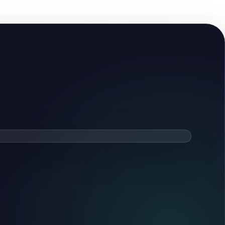
ть видеообзор
тся после нажатия