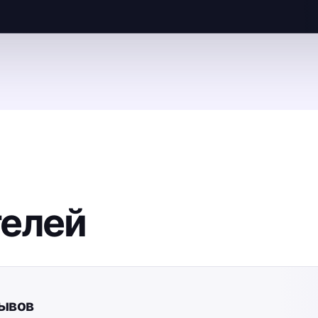
телей
зывов