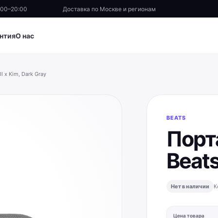
:00–20:00
Доставка по Москве и регионам
нтия
О нас
l x Kim, Dark Gray
BEATS
Порт
Beats
Нет в наличии
К
Цена товара