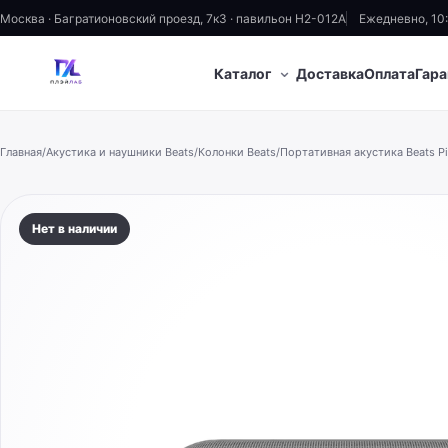
Москва · Багратионовский проезд, 7к3 · павильон H2-012A
Ежедневно, 10
⌄
Каталог
Доставка
Оплата
Гара
Главная
/
Акустика и наушники Beats
/
Колонки Beats
/
Портативная акустика Beats Pil
Нет в наличии