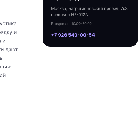
Москва, Багратионовский проезд, 7к3,
павильон H2-012A
кустика
Ежедневно, 10:00–20:00
рядку и
+7 926 540-00-54
или
ки дают
ь
ация:
вой