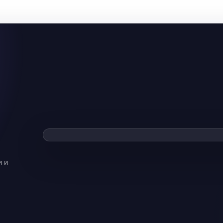
Смотре
▶
Видео загрузи
и и