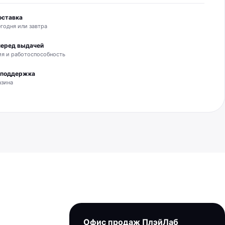
оставка
годня или завтра
перед выдачей
я и работоспособность
и поддержка
азина
Офис продаж ПлэйЛаб