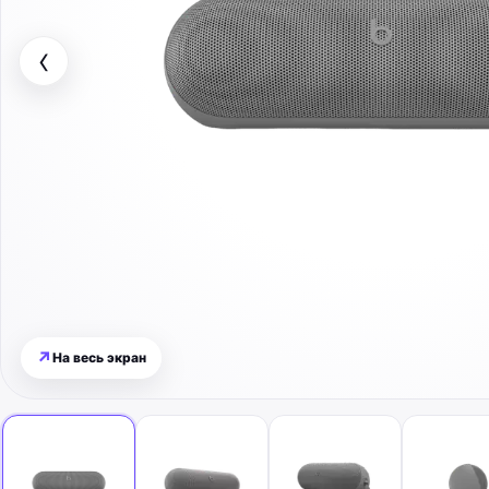
‹
↗
На весь экран