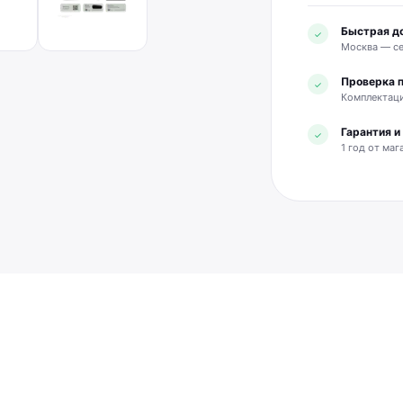
Быстрая д
✓
Москва — се
Проверка 
✓
Комплектаци
Гарантия 
✓
1 год от маг