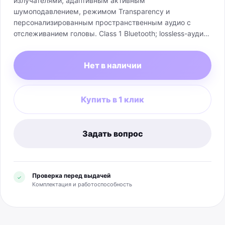
излучателями, адаптивным активным
шумоподавлением, режимом Transparency и
персонализированным пространственным аудио с
отслеживанием головы. Class 1 Bluetooth; lossless-аудио
и три звуковых профиля через USB-C; вход 3,5 мм. До
40 часов без ANC или до 24 часов с ANC/Transparency;
Нет в наличии
Fast Fuel: 10 минут дают до 4 часов. Масса — 260 г,
размеры — 18,1 × 17,8 × 7,8 см. Комплект: наушники,
футляр, кабели USB-C—USB-C и 3,5 мм, документация;
Купить в 1 клик
адаптер питания отдельно.
Задать вопрос
Проверка перед выдачей
✓
Комплектация и работоспособность