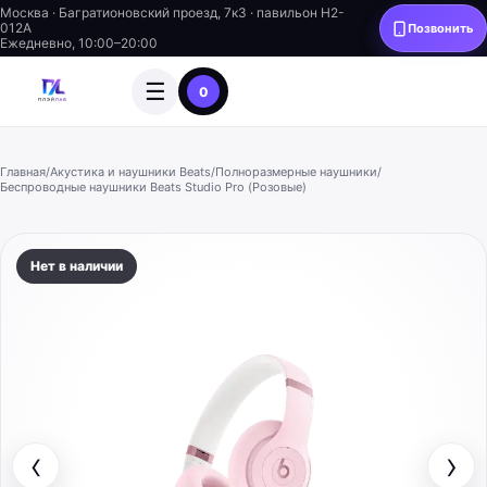
Москва · Багратионовский проезд, 7к3 · павильон H2-
012A
Позвонить
Ежедневно, 10:00–20:00
☰
0
Главная
/
Акустика и наушники Beats
/
Полноразмерные наушники
/
Беспроводные наушники Beats Studio Pro (Розовые)
Нет в наличии
‹
›