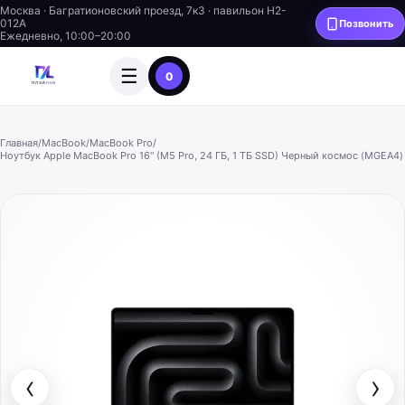
Москва · Багратионовский проезд, 7к3 · павильон H2-
012A
Позвонить
Ежедневно, 10:00–20:00
☰
0
Главная
/
MacBook
/
MacBook Pro
/
Ноутбук Apple MacBook Pro 16" (M5 Pro, 24 ГБ, 1 ТБ SSD) Черный космос (MGEA4)
‹
›