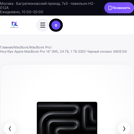
Москва · Багратионовский проезд, 7к3 · павильон H2-
012A
Позвонить
Ежедневно, 10:00–20:00
☰
0
Главная
/
MacBook
/
MacBook Pro
/
Ноутбук Apple MacBook Pro 14" (M5, 24 ГБ, 1 ТБ SSD) Черный космос (MDE34)
‹
›