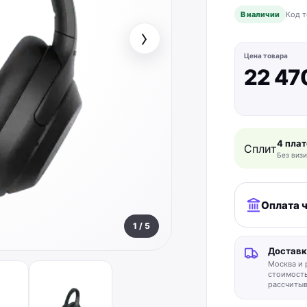
В наличии
Код т
›
Цена товара
22 47
4 плат
Сплит
Без визи
Оплата 
1
/
5
Доставк
Москва и 
стоимость
рассчитыв