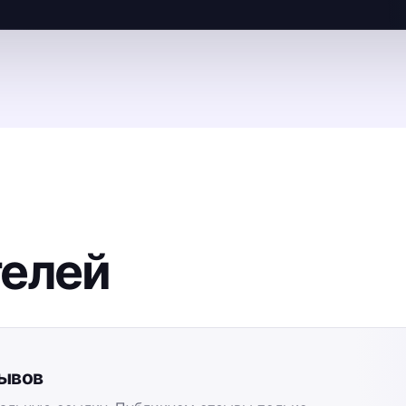
телей
зывов