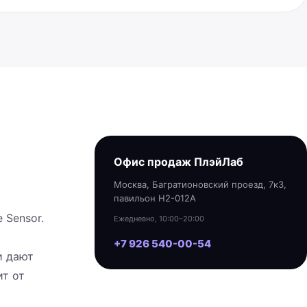
Офис продаж ПлэйЛаб
Москва, Багратионовский проезд, 7к3,
павильон H2-012A
 Sensor.
Ежедневно, 10:00–20:00
+7 926 540-00-54
и дают
ит от