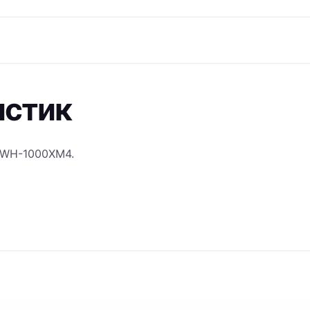
истик
WH-1000XM4
.