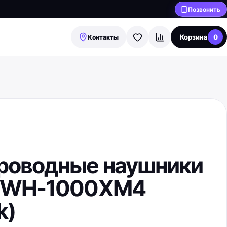
Позвонить
Корзина
0
Контакты
роводные наушники
 WH-1000XM4
k)