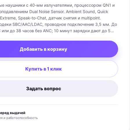
е наушники с 40-мм излучателями, процессором QN1 и
одавлением Dual Noise Sensor. Ambient Sound, Quick
 Extreme, Speak-to-Chat, датчик снятия и multipoint.
 кодеки SBC/AAC/LDAC, проводное подключение 3,5 мм. До
 или до 38 часов без ANC; 10 минут зарядки дают до 5
 около 254 г. Комплект: футляр, кабели 3,5 мм и USB-C,
авиаадаптер зависит от региона.
Добавить в корзину
Купить в 1 клик
Задать вопрос
перед выдачей
я и работоспособность