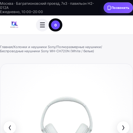
Москва · Багратионовский проезд, 7к3 · павильон H2-
012A
Позвонить
Ежедневно, 10:00–20:00
☰
0
Главная
/
Колонки и наушники Sony
/
Полноразмерные наушники
/
Беспроводные наушники Sony WH-CH720N (White / белые)
‹
›