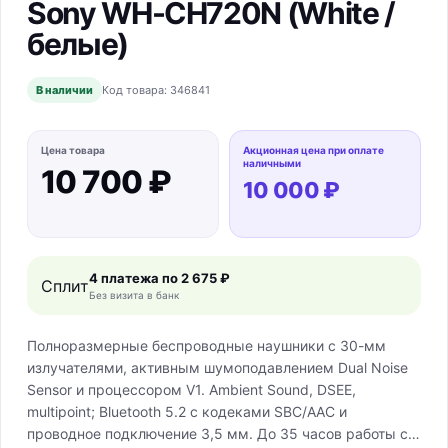
Sony WH-CH720N (White /
белые)
В наличии
Код товара:
346841
Цена товара
Акционная цена при оплате
наличными
10 700 ₽
10 000 ₽
4 платежа по
2 675 ₽
Сплит
Без визита в банк
Полноразмерные беспроводные наушники с 30-мм
излучателями, активным шумоподавлением Dual Noise
Sensor и процессором V1. Ambient Sound, DSEE,
multipoint; Bluetooth 5.2 с кодеками SBC/AAC и
проводное подключение 3,5 мм. До 35 часов работы с