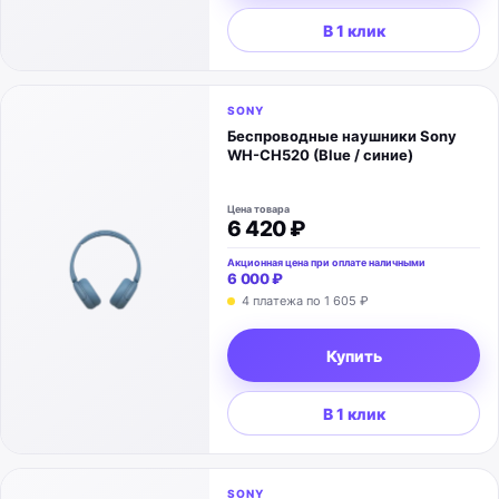
В 1 клик
SONY
Беспроводные наушники Sony
WH-CH520 (Blue / синие)
Цена товара
6 420 ₽
Акционная цена при оплате наличными
6 000 ₽
4 платежа по
1 605 ₽
Купить
В 1 клик
SONY