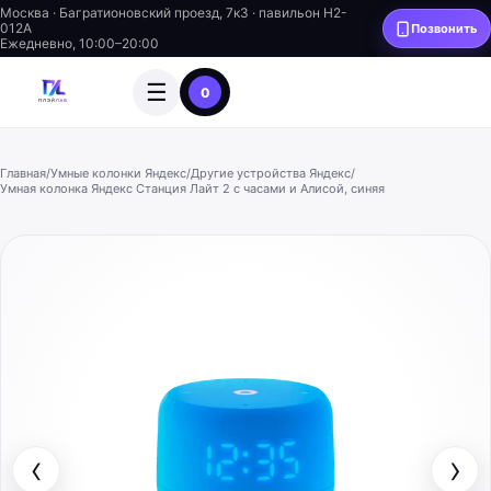
Москва · Багратионовский проезд, 7к3 · павильон H2-
012A
Позвонить
Ежедневно, 10:00–20:00
☰
0
Главная
/
Умные колонки Яндекс
/
Другие устройства Яндекс
/
Умная колонка Яндекс Станция Лайт 2 с часами и Алисой, синяя
‹
›