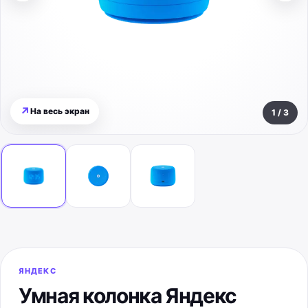
↗
На весь экран
1
/
3
ЯНДЕКС
Умная колонка Яндекс