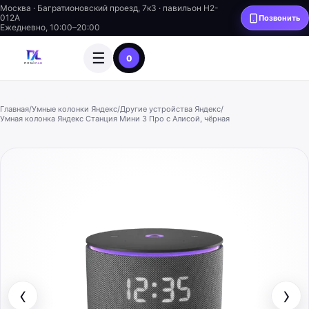
Москва · Багратионовский проезд, 7к3 · павильон H2-
012A
Позвонить
Ежедневно, 10:00–20:00
☰
0
Главная
/
Умные колонки Яндекс
/
Другие устройства Яндекс
/
Умная колонка Яндекс Станция Мини 3 Про с Алисой, чёрная
‹
›