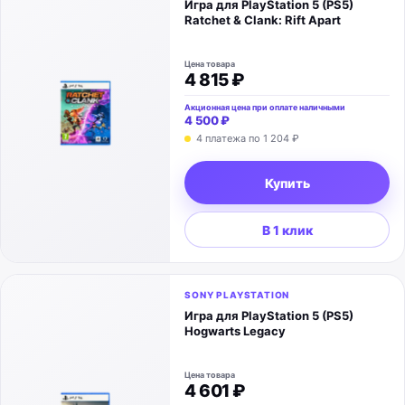
Игра для PlayStation 5 (PS5)
Ratchet & Clank: Rift Apart
Цена товара
4 815 ₽
Акционная цена при оплате наличными
4 500 ₽
4 платежа по
1 204 ₽
Купить
В 1 клик
SONY PLAYSTATION
Игра для PlayStation 5 (PS5)
Hogwarts Legacy
Цена товара
4 601 ₽