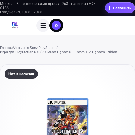
Москва · Багратионовский проезд, 7к3 · павильон H2-
012A
Позвонить
Ежедневно, 10:00–20:00
☰
0
Главная
/
Игры для Sony PlayStation
/
Игра для PlayStation 5 (PS5) Street Fighter 6 — Years 1–2 Fighters Edition
Нет в наличии