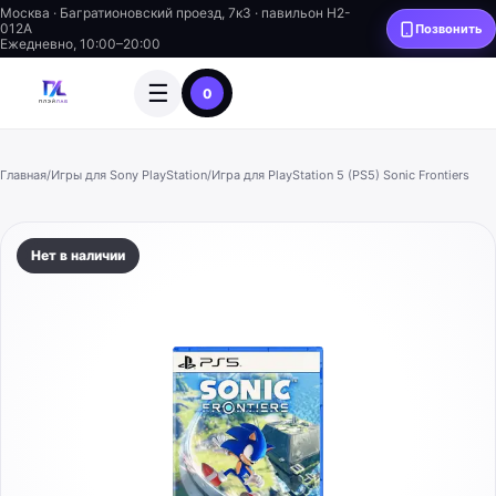
Москва · Багратионовский проезд, 7к3 · павильон H2-
012A
Позвонить
Ежедневно, 10:00–20:00
☰
0
Главная
/
Игры для Sony PlayStation
/
Игра для PlayStation 5 (PS5) Sonic Frontiers
Нет в наличии