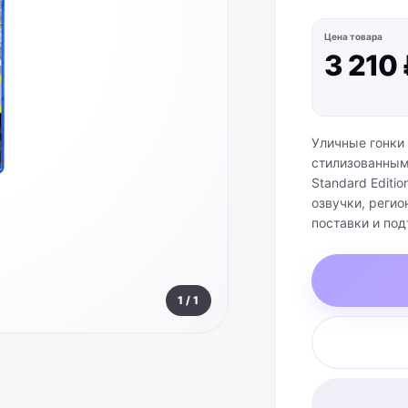
Цена товара
3 210
Уличные гонки
стилизованными
Standard Editi
озвучки, регио
поставки и по
1
/
1