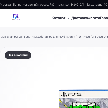
Москва · Багратионовский проезд, 7к3 · павильон H2-012A
Ежедневно, 10
⌄
Каталог
Доставка
Оплата
Гара
Главная
/
Игры для Sony PlayStation
/
Игра для PlayStation 5 (PS5) Need for Speed U
Нет в наличии