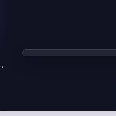
Смотре
▶
Видео загрузи
и и