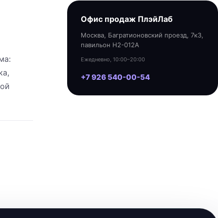
Офис продаж ПлэйЛаб
Москва, Багратионовский проезд, 7к3,
павильон H2-012A
ма:
Ежедневно, 10:00–20:00
ка,
+7 926 540-00-54
мой