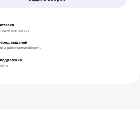
оставка
годня или завтра
перед выдачей
я и работоспособность
и поддержка
азина