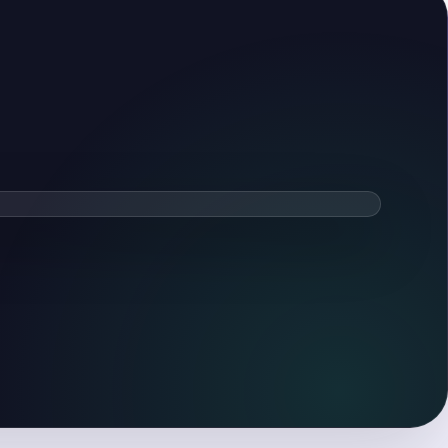
ть видеообзор
тся после нажатия