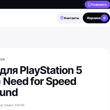
Позвонить
Корзина
0
Контакты
ION
для PlayStation 5
 Need for Speed
und
од товара:
335100