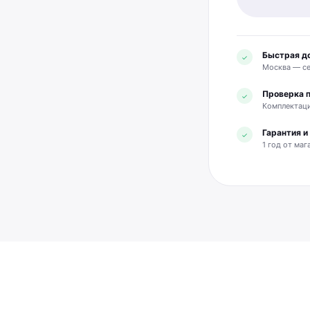
Быстрая д
✓
Москва — се
Проверка 
✓
Комплектаци
Гарантия 
✓
1 год от маг