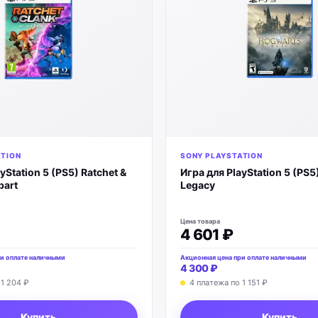
ATION
SONY PLAYSTATION
yStation 5 (PS5) Ratchet &
Игра для PlayStation 5 (PS
part
Legacy
Цена товара
4 601 ₽
и оплате наличными
Акционная цена при оплате наличными
4 300 ₽
о
1 204 ₽
4 платежа по
1 151 ₽
Купить
Купить