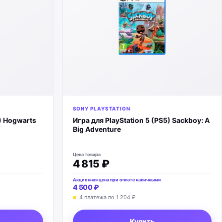
SONY PLAYSTATION
5) Hogwarts
Игра для PlayStation 5 (PS5) Sackboy: A
Big Adventure
Цена товара
4 815 ₽
Акционная цена при оплате наличными
4 500 ₽
4 платежа по
1 204 ₽
Купить