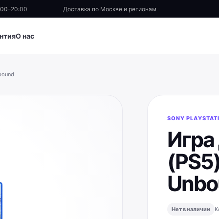
:00–20:00
Доставка по Москве и регионам
нтия
О нас
nbound
SONY PLAYSTAT
Игра 
(PS5)
Unbo
Нет в наличии
К