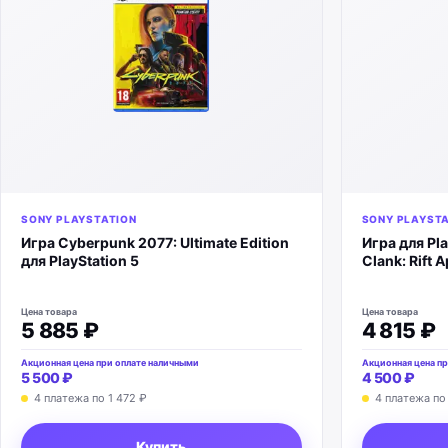
SONY PLAYSTATION
SONY PLAYST
Игра Cyberpunk 2077: Ultimate Edition
Игра для Pla
для PlayStation 5
Clank: Rift A
Цена товара
Цена товара
5 885 ₽
4 815 ₽
Акционная цена при оплате наличными
Акционная цена пр
5 500 ₽
4 500 ₽
4 платежа по
1 472 ₽
4 платежа п
Купить