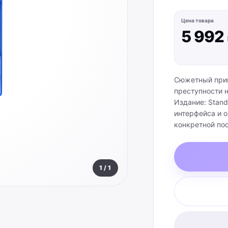
Цена товара
5 992
Сюжетный прик
преступности н
Издание: Stand
интерфейса и о
конкретной по
продаваемой к
1
/
1