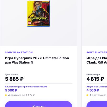
SONY PLAYSTATION
SONY PLAYST
Игра Cyberpunk 2077: Ultimate Edition
Игра для Pla
для PlayStation 5
Clank: Rift A
Цена товара
Цена товара
5 885 ₽
4 815 ₽
Акционная цена при оплате наличными
Акционная цена пр
5 500 ₽
4 500 ₽
4 платежа по
1 472 ₽
4 платежа п
Купить