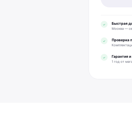
Быстрая д
✓
Москва — се
Проверка 
✓
Комплектаци
Гарантия 
✓
1 год от маг