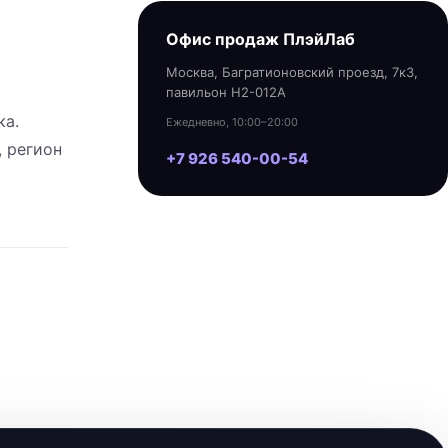
Офис продаж ПлэйЛаб
Москва, Багратионовский проезд, 7к3,
павильон H2-012A
ка.
Ежедневно, 10:00–20:00
, регион
+7 926 540-00-54