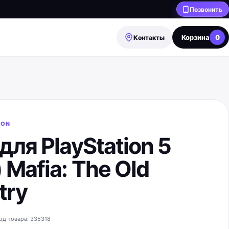
Позвонить
Корзина
0
Контакты
ION
для PlayStation 5
 Mafia: The Old
try
од товара:
335318