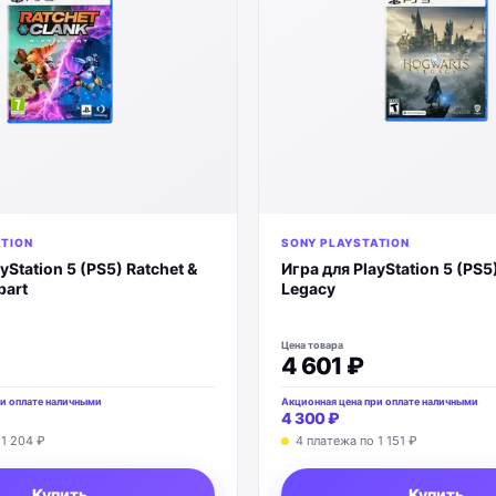
ATION
SONY PLAYSTATION
yStation 5 (PS5) Ratchet &
Игра для PlayStation 5 (PS
part
Legacy
Цена товара
4 601 ₽
и оплате наличными
Акционная цена при оплате наличными
4 300 ₽
о
1 204 ₽
4 платежа по
1 151 ₽
Купить
Купить