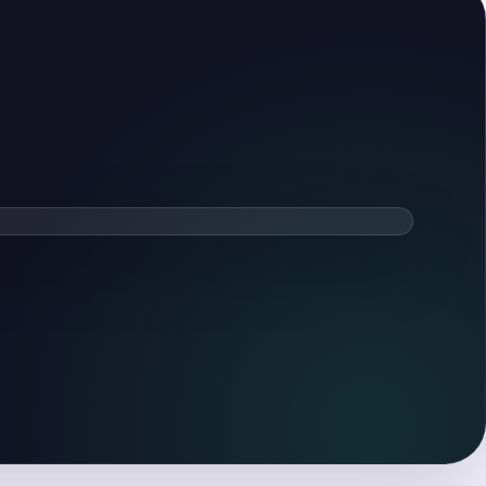
ть видеообзор
тся после нажатия