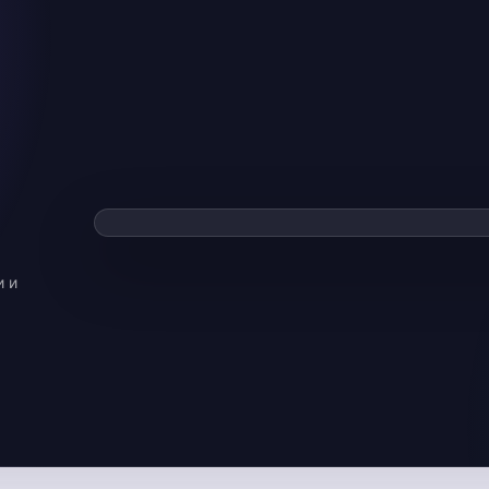
Смотре
▶
Видео загрузи
и и