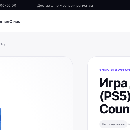
:00–20:00
Доставка по Москве и регионам
нтия
О нас
ntry
SONY PLAYSTAT
Игра 
(PS5)
Coun
Нет в наличии
К