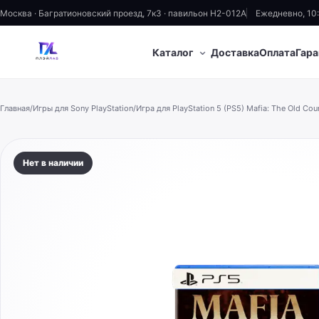
Москва · Багратионовский проезд, 7к3 · павильон H2-012A
Ежедневно, 10
⌄
Каталог
Доставка
Оплата
Гара
Главная
/
Игры для Sony PlayStation
/
Игра для PlayStation 5 (PS5) Mafia: The Old Cou
Нет в наличии