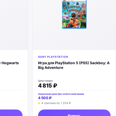
SONY PLAYSTATION
5) Hogwarts
Игра для PlayStation 5 (PS5) Sackboy: A
Big Adventure
Цена товара
4 815 ₽
Акционная цена при оплате наличными
4 500 ₽
4 платежа по
1 204 ₽
Купить