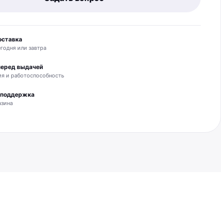
оставка
годня или завтра
перед выдачей
я и работоспособность
и поддержка
азина