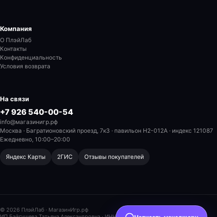
Компания
О ПлэйЛаб
Контакты
Конфиденциальность
Условия возврата
На связи
+7 926 540-00-54
info@магазинигр.рф
Москва · Багратионовский проезд, 7к3 · павильон H2-012A
· индекс 121087
Ежедневно, 10:00–20:00
Яндекс Карты
2ГИС
Отзывы покупателей
© 2026 ПлэйЛаб · МагазинИгр.рф
ИП Байгушева Татьяна Александровна
· ИНН 504211696853 · ОГРНИП