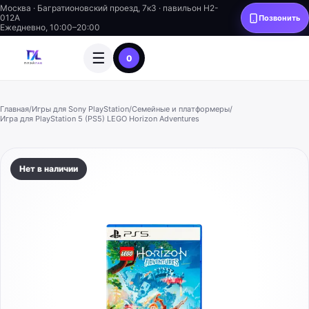
Москва · Багратионовский проезд, 7к3 · павильон H2-
012A
Позвонить
Ежедневно, 10:00–20:00
☰
0
Главная
/
Игры для Sony PlayStation
/
Семейные и платформеры
/
Игра для PlayStation 5 (PS5) LEGO Horizon Adventures
Нет в наличии