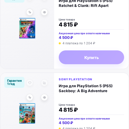
Игра для PlayStation 5 (PS5)
Ratchet & Clank: Rift Apart
Цена товара
4 815 ₽
Акционная цена при оплате наличными
4 500 ₽
4 платежа по 1 204 ₽
Купить
SONY PLAYSTATION
Гарантия
1 год
Игра для PlayStation 5 (PS5)
Sackboy: A Big Adventure
Цена товара
4 815 ₽
Акционная цена при оплате наличными
4 500 ₽
4 платежа по 1 204 ₽