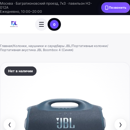
Москва · Багратионовский проезд, 7к3 · павильон H2-
012A
Позвонить
Ежедневно, 10:00–20:00
☰
0
Главная
/
Колонки, наушники и саундбары JBL
/
Портативные колонки
/
Портативная акустика JBL Boombox 4 (Синяя)
Нет в наличии
‹
›