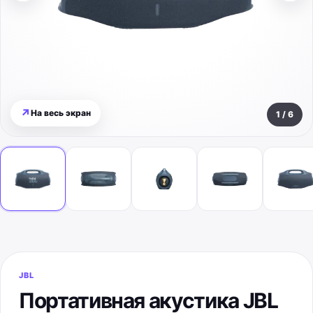
↗
На весь экран
1
/
6
JBL
Портативная акустика JBL