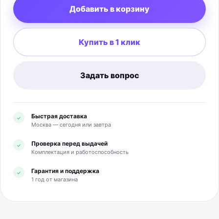
Добавить в корзину
и до 30 часов вместе с кейсом; без ANC — до 9 и 43
часов соответственно. Полная зарядка наушников и
кейса занимает около 1,5 часа, 15 минут дают до 1 часа
Купить в 1 клик
работы. Кейс поддерживает USB-C и беспроводную
зарядку. Комплектация: два наушника, зарядный кейс,
амбушюры трёх размеров, кабель USB-C и
документация.
Задать вопрос
Быстрая доставка
✓
Москва — сегодня или завтра
Проверка перед выдачей
✓
Комплектация и работоспособность
Гарантия и поддержка
✓
1 год от магазина