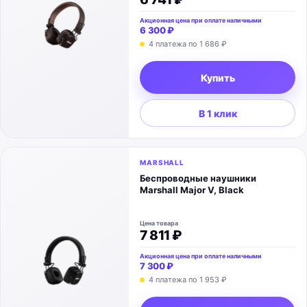
Акционная цена при оплате наличными
6 300 ₽
4 платежа по
1 686 ₽
Купить
В 1 клик
MARSHALL
Беспроводные наушники
Marshall Major V, Black
Цена товара
7 811 ₽
Акционная цена при оплате наличными
7 300 ₽
4 платежа по
1 953 ₽