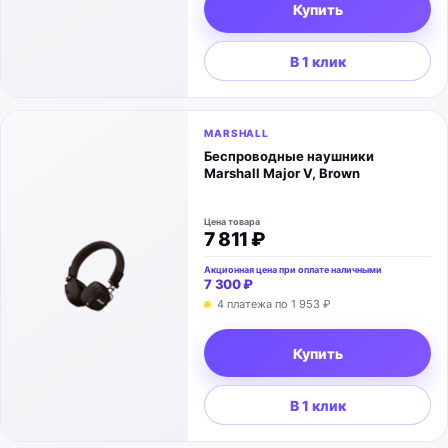
Купить
В 1 клик
MARSHALL
Беспроводные наушники
Marshall Major V, Brown
Цена товара
7 811 ₽
Акционная цена при оплате наличными
7 300 ₽
4 платежа по
1 953 ₽
Купить
В 1 клик