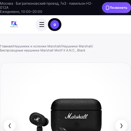
Москва · Багратионовский проезд, 7к3 · павильон H2-
012A
Позвонить
Ежедневно, 10:00–20:00
☰
0
Главная
/
Наушники и колонки Marshall
/
Наушники Marshall
/
Беспроводные наушники Marshall Motif II A.N.C., Black
‹
›