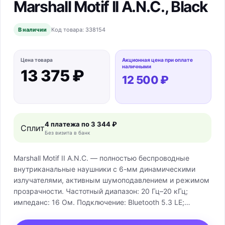
Marshall Motif II A.N.C., Black
В наличии
Код товара:
338154
Цена товара
Акционная цена при оплате
наличными
13 375 ₽
12 500 ₽
4 платежа по
3 344 ₽
Сплит
Без визита в банк
Marshall Motif II A.N.C. — полностью беспроводные
внутриканальные наушники с 6-мм динамическими
излучателями, активным шумоподавлением и режимом
прозрачности. Частотный диапазон: 20 Гц–20 кГц;
импеданс: 16 Ом. Подключение: Bluetooth 5.3 LE;
управление сенсорное. Защита: IPX5 у наушников и IPX4
у кейса. Автономность с ANC: до 6 часов от наушников