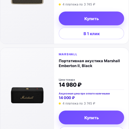
4 платежа по
3 745 ₽
Купить
В 1 клик
MARSHALL
Портативная акустика Marshall
Emberton II, Black
Цена товара
14 980 ₽
Акционная цена при оплате наличными
14 000 ₽
4 платежа по
3 745 ₽
Купить