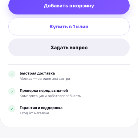
Добавить в корзину
LE Audio/Auracast, доступность которых зависит от
обновлений и совместимых устройств. Есть встроенный
микрофон. Защита от воды и пыли: IP67. Время работы
Купить в 1 клик
— более 32 часов; полная зарядка занимает около 2
часов, а 20 минут зарядки дают до 6 часов
воспроизведения. Размеры: 160 × 68 × 76,9 мм; масса:
0,67 кг. Комплектация: колонка, кабель USB-C, краткое
Задать вопрос
руководство и документация по безопасности. Ремень в
комплект не входит.
Быстрая доставка
✓
Москва — сегодня или завтра
Проверка перед выдачей
✓
Комплектация и работоспособность
Гарантия и поддержка
✓
1 год от магазина