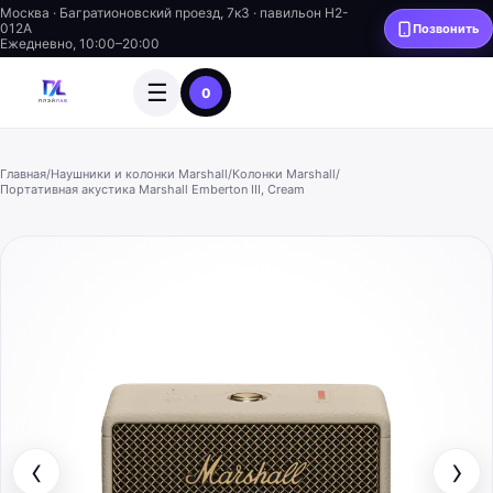
Москва · Багратионовский проезд, 7к3 · павильон H2-
012A
Позвонить
Ежедневно, 10:00–20:00
☰
0
Главная
/
Наушники и колонки Marshall
/
Колонки Marshall
/
Портативная акустика Marshall Emberton III, Cream
‹
›