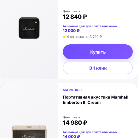
Цена товара
12 840 ₽
Акционная цена при оплате наличными
12 000 ₽
4 платежа по
3 210 ₽
Купить
В 1 клик
MARSHALL
Портативная акустика Marshall
Emberton II, Cream
Цена товара
14 980 ₽
Акционная цена при оплате наличными
14 000 ₽