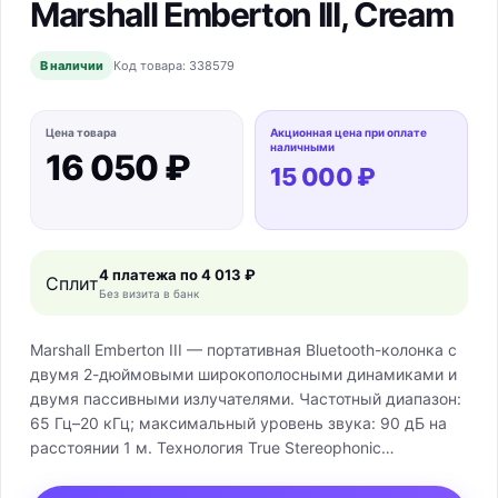
Marshall Emberton III, Cream
В наличии
Код товара:
338579
Цена товара
Акционная цена при оплате
наличными
16 050 ₽
15 000 ₽
4 платежа по
4 013 ₽
Сплит
Без визита в банк
Marshall Emberton III — портативная Bluetooth-колонка с
двумя 2-дюймовыми широкополосными динамиками и
двумя пассивными излучателями. Частотный диапазон:
65 Гц–20 кГц; максимальный уровень звука: 90 дБ на
расстоянии 1 м. Технология True Stereophonic
формирует объёмное звучание. Подключение: Bluetooth
5.3 LE с Multipoint; устройство подготовлено к функциям