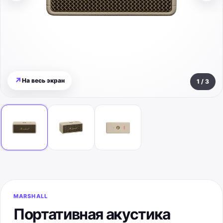
↗
На весь экран
1
/
3
MARSHALL
Портативная акустика