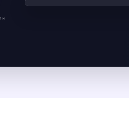
Смотре
▶
Видео загрузи
и и