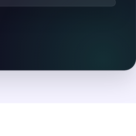
ть видеообзор
тся после нажатия