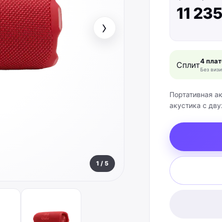
11 235
›
4 пла
Сплит
Без визи
Портативная ак
акустика с дву
1
/
5