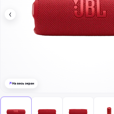
‹
↗
На весь экран