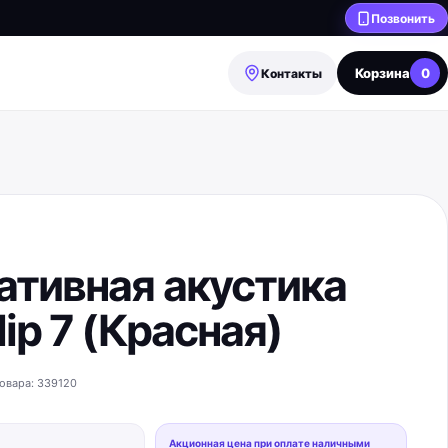
Позвонить
Корзина
0
Контакты
ативная акустика
lip 7 (Красная)
овара:
339120
Акционная цена при оплате наличными