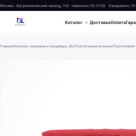
Москва · Багратионовский проезд, 7к3 · павильон H2-012A
Ежедневно, 10
⌄
Каталог
Доставка
Оплата
Гара
Главная
/
Колонки, наушники и саундбары JBL
/
Портативные колонки
/
Портативная а