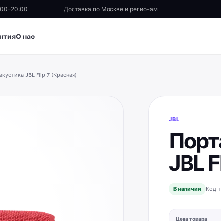
:00–20:00
Доставка по Москве и регионам
нтия
О нас
кустика JBL Flip 7 (Красная)
JBL
Порт
JBL F
В наличии
Код т
Цена товара