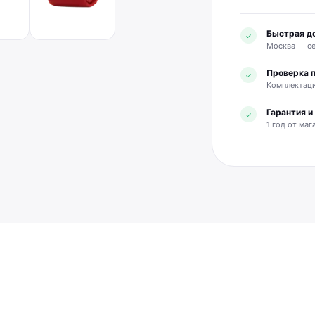
Быстрая д
✓
Москва — се
Проверка 
✓
Комплектаци
Гарантия 
✓
1 год от маг