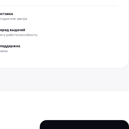
оставка
годня или завтра
перед выдачей
я и работоспособность
и поддержка
азина