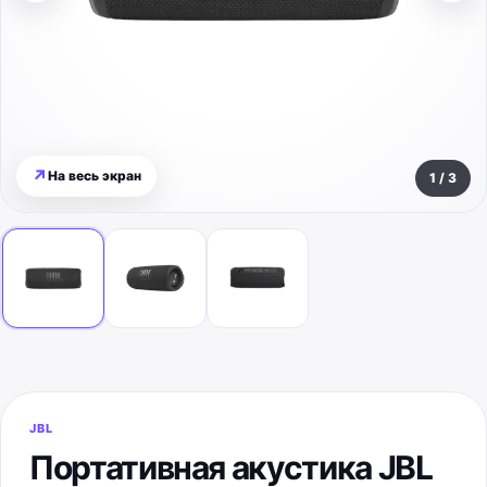
↗
На весь экран
1
/
3
JBL
Портативная акустика JBL