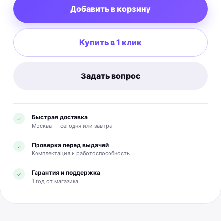
Добавить в корзину
колонок используется JBL PartyBoost. Размеры: 178 ×
68 × 72 мм; масса: 0,55 кг. Комплектация по данным
производителя: колонка JBL Flip 6, кабель USB-C,
Купить в 1 клик
краткое руководство, гарантийный талон и инструкция
по безопасности.
Задать вопрос
Быстрая доставка
✓
Москва — сегодня или завтра
Проверка перед выдачей
✓
Комплектация и работоспособность
Гарантия и поддержка
✓
1 год от магазина