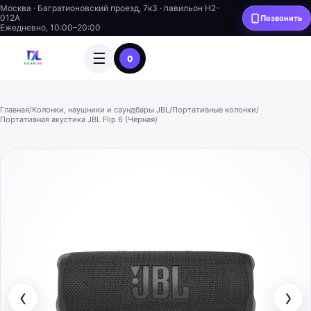
Москва · Багратионовский проезд, 7к3 · павильон H2-
012A
Позвонить
Ежедневно, 10:00–20:00
☰
0
Главная
/
Колонки, наушники и саундбары JBL
/
Портативные колонки
/
Портативная акустика JBL Flip 6 (Черная)
‹
›