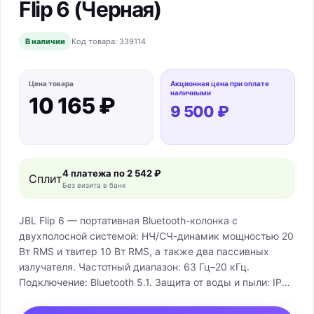
Flip 6 (Черная)
В наличии
Код товара:
339114
Цена товара
Акционная цена при оплате
наличными
10 165 ₽
9 500 ₽
4 платежа по
2 542 ₽
Сплит
Без визита в банк
JBL Flip 6 — портативная Bluetooth-колонка с
двухполосной системой: НЧ/СЧ-динамик мощностью 20
Вт RMS и твитер 10 Вт RMS, а также два пассивных
излучателя. Частотный диапазон: 63 Гц–20 кГц.
Подключение: Bluetooth 5.1. Защита от воды и пыли: IP67.
Время воспроизведения — до 12 часов, время зарядки
— около 2,5 часа. Для объединения совместимых