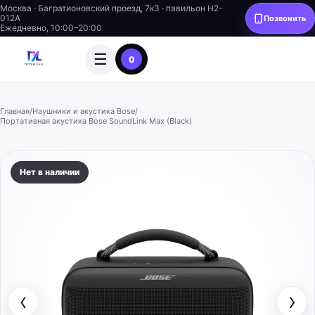
Москва · Багратионовский проезд, 7к3 · павильон H2-
012A
Позвонить
Ежедневно, 10:00–20:00
☰
0
Главная
/
Наушники и акустика Bose
/
Портативная акустика Bose SoundLink Max (Black)
Нет в наличии
‹
›