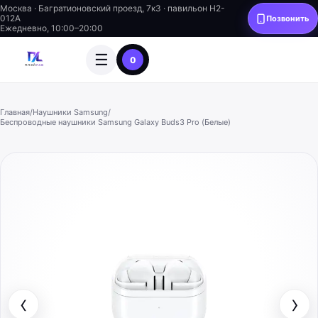
Москва · Багратионовский проезд, 7к3 · павильон H2-
012A
Позвонить
Ежедневно, 10:00–20:00
☰
0
Главная
/
Наушники Samsung
/
Беспроводные наушники Samsung Galaxy Buds3 Pro (Белые)
‹
›