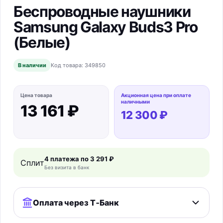
Беспроводные наушники
Samsung Galaxy Buds3 Pro
(Белые)
В наличии
Код товара:
349850
Цена товара
Акционная цена при оплате
наличными
13 161 ₽
12 300 ₽
4 платежа по 3 291 ₽
Сплит
Без визита в банк
Оплата через Т‑Банк