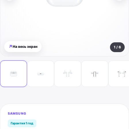
↗
На весь экран
1
/
6
SAMSUNG
Гарантия 1 год