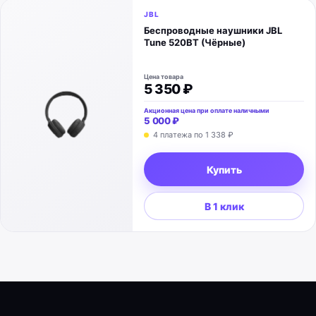
JBL
Беспроводные наушники JBL
Tune 520BT (Чёрные)
Цена товара
5 350 ₽
Акционная цена при оплате наличными
5 000 ₽
4 платежа по
1 338 ₽
Купить
В 1 клик