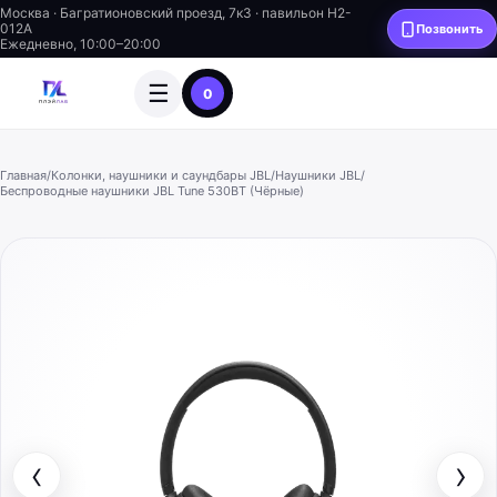
Москва · Багратионовский проезд, 7к3 · павильон H2-
012A
Позвонить
Ежедневно, 10:00–20:00
☰
0
Главная
/
Колонки, наушники и саундбары JBL
/
Наушники JBL
/
Беспроводные наушники JBL Tune 530BT (Чёрные)
‹
›