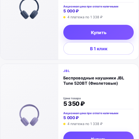
Акционная цена при оплате наличными
5 000 ₽
4 платежа по
1 338 ₽
Купить
В 1 клик
JBL
Беспроводные наушники JBL
Tune 520BT (Фиолетовые)
Цена товара
5 350 ₽
Акционная цена при оплате наличными
5 000 ₽
4 платежа по
1 338 ₽