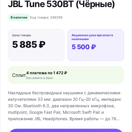
JBL Tune 530BT (Чёрные)
В наличии
Код товара:
346299
Цена товара
Акционная цена при оплате
наличными
5 885 ₽
5 500 ₽
4 платежа по
1 472 ₽
Сплит
Без визита в банк
Накладные беспроводные наушники с динамическими
излучателями 33 мм: диапазон 20 Гц–20 кГц, импеданс
30 Ом. Bluetooth 6.0, два направленных микрофона,
multipoint, Google Fast Pair, Microsoft Swift Pair и
приложение JBL Headphones. Время работы — до 76
часов; зарядка занимает менее 2 часов, 5 минут
быстрой зарядки дают до 5 часов воспроизведения.