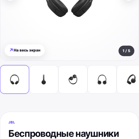
↗
На весь экран
1
/
5
JBL
Беспроводные наушники