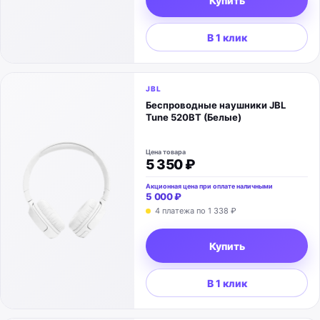
Купить
В 1 клик
JBL
Беспроводные наушники JBL
Tune 520BT (Белые)
Цена товара
5 350 ₽
Акционная цена при оплате наличными
5 000 ₽
4 платежа по
1 338 ₽
Купить
В 1 клик