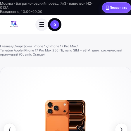
Москва · Багратионовский проезд, 7к3 · павильон H2-
012A
Позвонить
Ежедневно, 10:00–20:00
☰
0
Главная
/
Смартфоны iPhone 17
/
iPhone 17 Pro Max
/
Телефон Apple iPhone 17 Pro Max 256 ГБ, nano SIM + eSIM, цвет: космический
оранжевый (Cosmic Orange)
‹
›