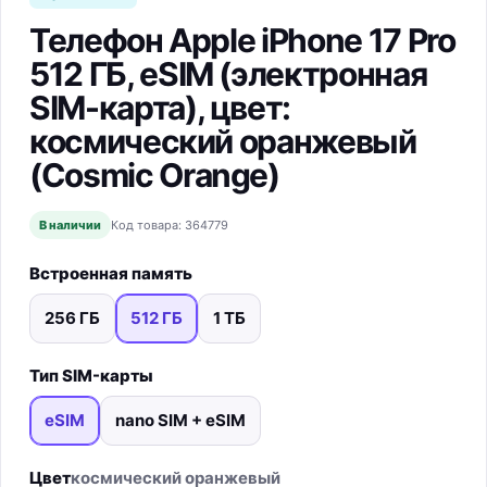
Телефон Apple iPhone 17 Pro
512 ГБ, eSIM (электронная
SIM-карта), цвет:
космический оранжевый
(Cosmic Orange)
В наличии
Код товара:
364779
Встроенная память
256 ГБ
512 ГБ
1 ТБ
Выбрано
Тип SIM-карты
eSIM
nano SIM + eSIM
Выбрано
Цвет
космический оранжевый