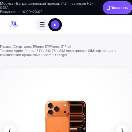
Москва · Багратионовский проезд, 7к3 · павильон H2-
012A
Позвонить
Ежедневно, 10:00–20:00
☰
0
Главная
/
Смартфоны iPhone 17
/
iPhone 17 Pro
/
Телефон Apple iPhone 17 Pro 512 ГБ, eSIM (электронная SIM-карта), цвет:
космический оранжевый (Cosmic Orange)
‹
›