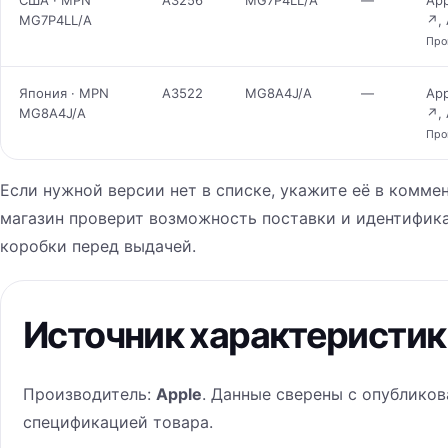
США · MPN
A3256
MG7P4LL/A
—
App
MG7P4LL/A
↗
,
Про
Япония · MPN
A3522
MG8A4J/A
—
App
MG8A4J/A
↗
,
Про
Если нужной версии нет в списке, укажите её в комме
магазин проверит возможность поставки и идентифик
коробки перед выдачей.
Источник характеристик
Производитель:
Apple
. Данные сверены с опублико
спецификацией товара.