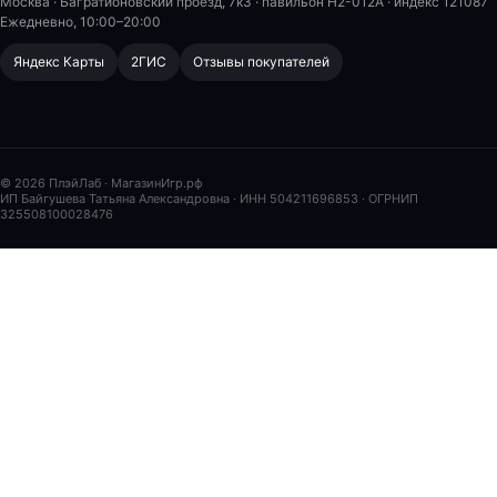
Москва · Багратионовский проезд, 7к3 · павильон H2-012A
· индекс 121087
Ежедневно, 10:00–20:00
Яндекс Карты
2ГИС
Отзывы покупателей
© 2026 ПлэйЛаб · МагазинИгр.рф
ИП Байгушева Татьяна Александровна
· ИНН 504211696853 · ОГРНИП
325508100028476