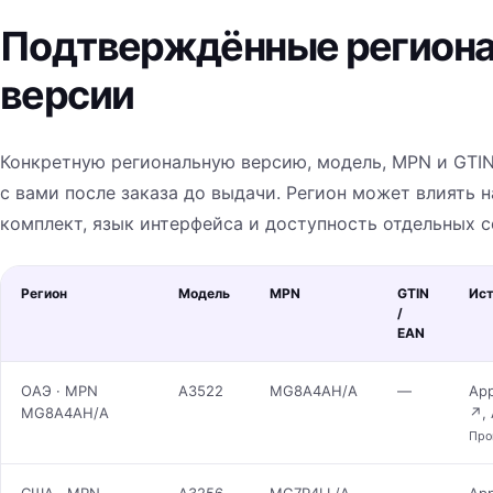
Подтверждённые регион
версии
Конкретную региональную версию, модель, MPN и GTIN
с вами после заказа до выдачи. Регион может влиять на
комплект, язык интерфейса и доступность отдельных с
Регион
Модель
MPN
GTIN
Ист
/
EAN
ОАЭ · MPN
A3522
MG8A4AH/A
—
App
MG8A4AH/A
↗
,
Про