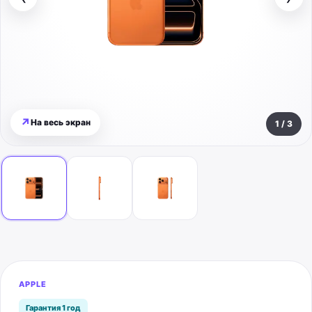
↗
На весь экран
1
/
3
APPLE
Гарантия 1 год