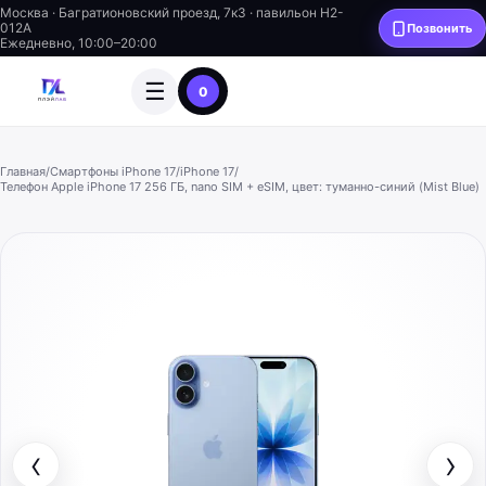
Москва · Багратионовский проезд, 7к3 · павильон H2-
012A
Позвонить
Ежедневно, 10:00–20:00
☰
0
Главная
/
Смартфоны iPhone 17
/
iPhone 17
/
Телефон Apple iPhone 17 256 ГБ, nano SIM + eSIM, цвет: туманно-синий (Mist Blue)
‹
›