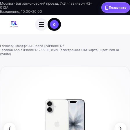
Москва · Багратионовский проезд, 7к3 · павильон H2-
012A
Позвонить
Ежедневно, 10:00–20:00
☰
0
Главная
/
Смартфоны iPhone 17
/
iPhone 17
/
Телефон Apple iPhone 17 256 ГБ, eSIM (электронная SIM-карта), цвет: белый
(White)
‹
›