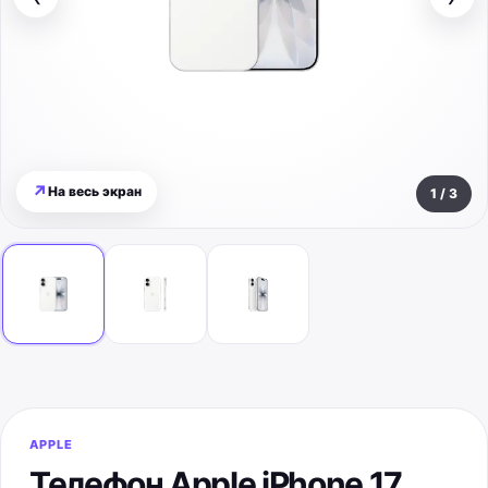
↗
На весь экран
1
/
3
APPLE
Телефон Apple iPhone 17